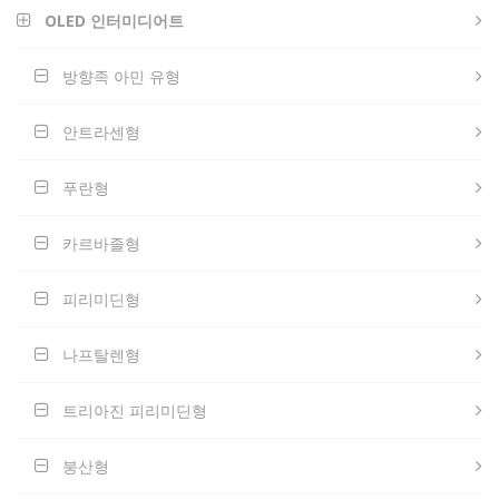
OLED 인터미디어트
방향족 아민 유형
안트라센형
푸란형
카르바졸형
피리미딘형
나프탈렌형
트리아진 피리미딘형
붕산형