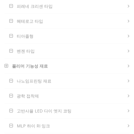
피레네 크리센 타입
헤테로고 타입
티아졸형
벤젠 타입
폴리머 기능성 재료
나노임프린팅 재료
광학 접착제
고반사율 LED 다이 엣지 코팅
MLP 하이 RI 잉크