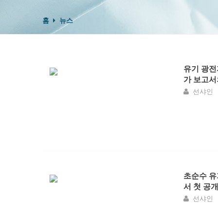
홈
뉴스
유기 광전
가 보고서
선샤인
초순수 유
서 첫 공
선샤인