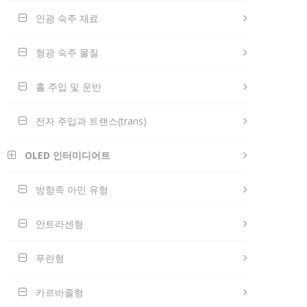
인광 숙주 재료
형광 숙주 물질
홀 주입 및 운반
전자 주입과 트랜스(trans)
OLED 인터미디어트
방향족 아민 유형
안트라센형
푸란형
카르바졸형