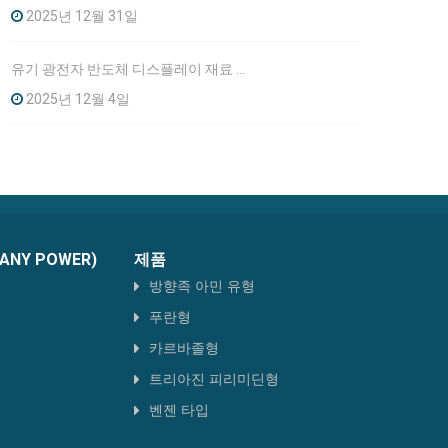
2025년 12월 31일
유기 광전자 반도체 디스플레이 재료 산업화 프로젝트 환경 영향평가 보고서의 첫 공개 발표
2025년 12월 4일
NY POWER)
제품
방향족 아민 유형
푸란형
카르바졸형
트리아진 피리미딘형
벤젠 타입