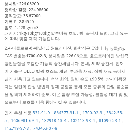
분자량: 226.06200
정확한 질량: 224.98600
공익광고: 38.67000
기록 P: 2.84540
밀도: 1.428 g/cm3
패키지: 1kg/10kg/100kg 알루미늄 호일, 병, 골판지 드럼, 고객 요구
에 따라 맞춤 제작 가능합니다.
2,4-디클로로-6-페닐-1,3,5-트리아진, 화학식은 C입니다
H
클
N
,
9
5
2
3
CAS 번호는
1700-02-3
, 분자량은 226.06으로, 호모트리아진 방향족
광전물질을 포함한 기능적 중간체입니다. 본체, 제약 중간체. 현재
이 기술은 OLED 발광 호스트 재료, 투과층 재료, 장벽 재료 등에서
널리 사용되고 있습니다. 백색 화약, 일반 순도 ≥99.5%. 상사이광전
자는 일련의 합성 방법과 정제 공정을 통해 모든 종류의 단일 불순물
을 엄격히 제어하여 순도, 이온 함량 조절 가능성, 불활성 대기 및 빛
으로부터 보호를 더욱 향상시킬 수 있습니다.
인기 추천 제품:
531-91-9
，
864377-31-1
，
1700-02-3
，
3842-55-
5
，
1606981-69-4
，
182918-13-4
，
102113-98-4
，
81090-53-1
，
112719-97-8
，
743453-07-8