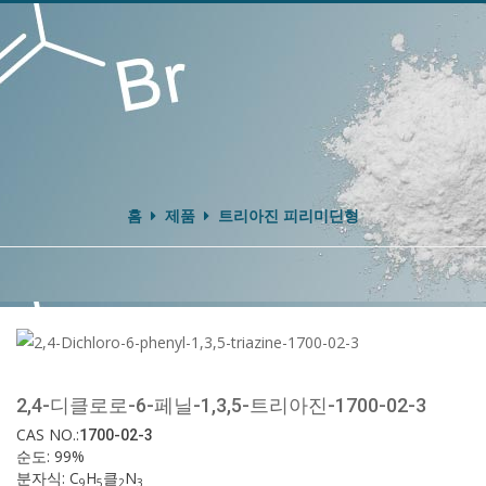
홈
제품
트리아진 피리미딘형
2,4-디클로로-6-페닐-1,3,5-트리아진-1700-02-3
CAS NO.:
1700-02-3
순도: 99%
분자식: C
H
클
N
9
5
2
3