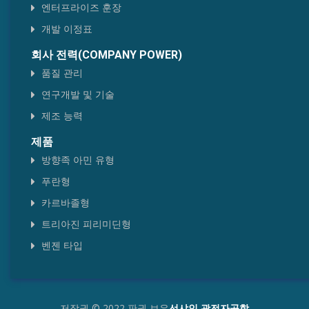
엔터프라이즈 훈장
개발 이정표
회사 전력(COMPANY POWER)
품질 관리
연구개발 및 기술
제조 능력
제품
방향족 아민 유형
푸란형
카르바졸형
트리아진 피리미딘형
벤젠 타입
저작권 © 2022 판권 보유
선샤인 광전자공학