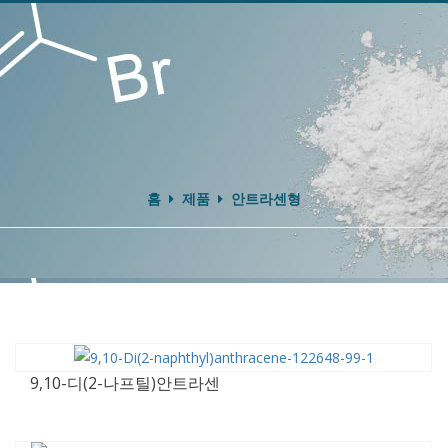
홈
제품
안트라센형
9,10-디(2-나프틸)안트라센