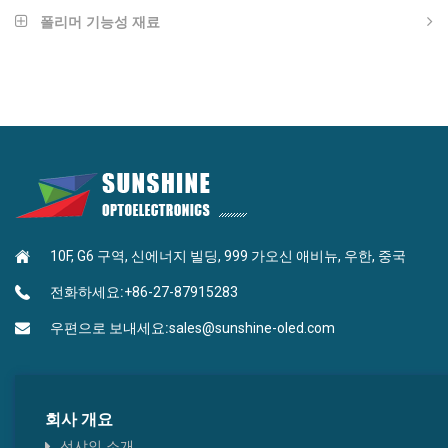
방향족 아민 유형
폴리머 기능성 재료
나노임프린팅 재료
안트라센형
광학 접착제
푸란형
고반사율 LED 다이 엣지 코팅
카르바졸형
MLP 하이 RI 잉크
피리미딘형
10F, G6 구역, 신에너지 빌딩, 999 가오신 애비뉴, 우한, 중국
BEF 하이 RI 잉크
나프탈렌형
전화하세요:
+86-27-87915283
트리아진 피리미딘형
우편으로 보내세요:
sales@sunshine-oled.com
붕산형
피레네 크리센 타입
회사 개요
선샤인 소개