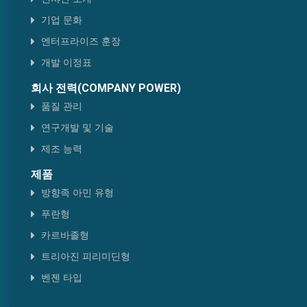
헤테로고 타입
기업 문화
엔터프라이즈 훈장
티아졸형
개발 이정표
벤젠 타입
회사 전력(COMPANY POWER)
품질 관리
연구개발 및 기술
제조 능력
제품
방향족 아민 유형
푸란형
카르바졸형
트리아진 피리미딘형
벤젠 타입