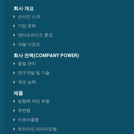
회사 개요
선샤인 소개
기업 문화
엔터프라이즈 훈장
개발 이정표
회사 전력(COMPANY POWER)
품질 관리
연구개발 및 기술
제조 능력
제품
방향족 아민 유형
푸란형
카르바졸형
트리아진 피리미딘형