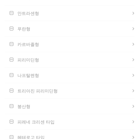
안트라센형
푸란형
카르바졸형
피리미딘형
나프탈렌형
트리아진 피리미딘형
붕산형
피레네 크리센 타입
헤테로고 타입