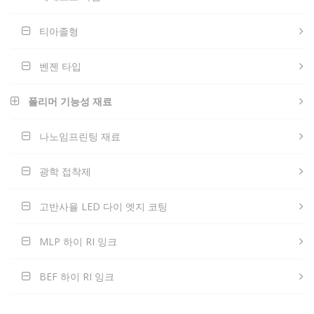
티아졸형
벤젠 타입
폴리머 기능성 재료
나노임프린팅 재료
광학 접착제
고반사율 LED 다이 엣지 코팅
MLP 하이 RI 잉크
BEF 하이 RI 잉크