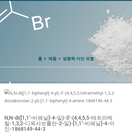
홈
제품
방향족 아민 유형
N,N-di([1,1'-비페닐]-4-일)-3'-(4,4,5,5-테트라메
틸-1,3,2-디옥사보롤란-2-일)-[1,1'-비페닐]-4-아
민-1868149-44-3