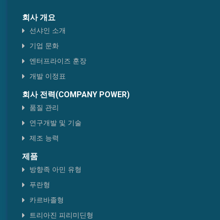
피레네 크리센 타입
회사 개요
선샤인 소개
헤테로고 타입
기업 문화
엔터프라이즈 훈장
티아졸형
개발 이정표
벤젠 타입
회사 전력(COMPANY POWER)
품질 관리
연구개발 및 기술
제조 능력
제품
방향족 아민 유형
푸란형
카르바졸형
트리아진 피리미딘형