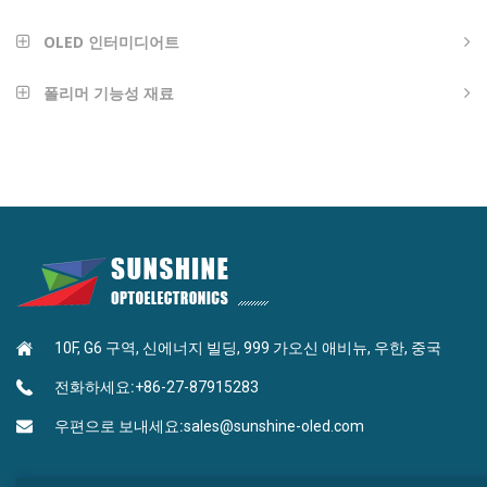
OLED 인터미디어트
방향족 아민 유형
폴리머 기능성 재료
나노임프린팅 재료
안트라센형
광학 접착제
푸란형
고반사율 LED 다이 엣지 코팅
카르바졸형
MLP 하이 RI 잉크
피리미딘형
10F, G6 구역, 신에너지 빌딩, 999 가오신 애비뉴, 우한, 중국
BEF 하이 RI 잉크
나프탈렌형
전화하세요:
+86-27-87915283
트리아진 피리미딘형
우편으로 보내세요:
sales@sunshine-oled.com
붕산형